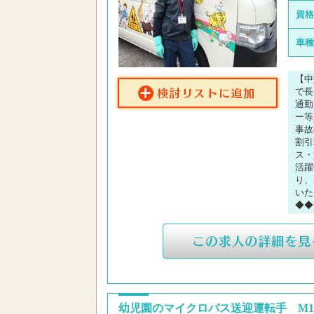
資格
車種
【中
で長
通勤
ー等
事故
割引
ス・
活躍
り、
いた
◆◆
幼児園のマイクロバス送迎運転手 M15