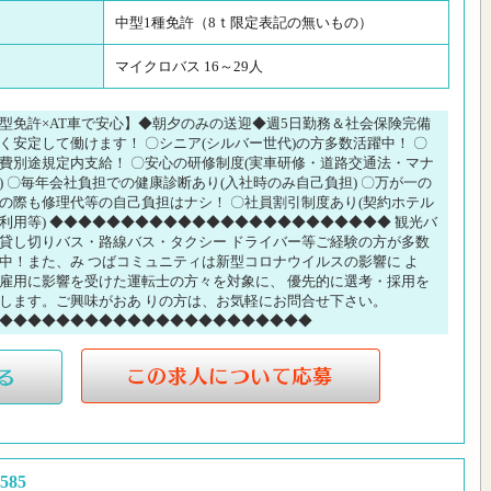
中型1種免許（8ｔ限定表記の無いもの）
マイクロバス 16～29人
型免許×AT車で安心】◆朝夕のみの送迎◆週5日勤務＆社会保険完備
く安定して働けます！ 〇シニア(シルバー世代)の方多数活躍中！ 〇
費別途規定内支給！ 〇安心の研修制度(実車研修・道路交通法・マナ
) 〇毎年会社負担での健康診断あり(入社時のみ自己負担) 〇万が一の
の際も修理代等の自己負担はナシ！ 〇社員割引制度あり(契約ホテル
利用等) ◆◆◆◆◆◆◆◆◆◆◆◆◆◆◆◆◆◆◆◆◆◆◆◆ 観光バ
貸し切りバス・路線バス・タクシー ドライバー等ご経験の方が多数
中！また、み つばコミュニティは新型コロナウイルスの影響に よ
雇用に影響を受けた運転士の方々を対象に、 優先的に選考・採用を
します。ご興味がおあ りの方は、お気軽にお問合せ下さい。
◆◆◆◆◆◆◆◆◆◆◆◆◆◆◆◆◆◆◆◆◆◆
85