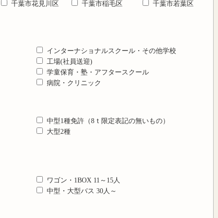
千葉市花見川区
千葉市稲毛区
千葉市若葉区
インターナショナルスクール・その他学校
工場(社員送迎)
学童保育・塾・アフタースクール
病院・クリニック
中型1種免許（8ｔ限定表記の無いもの）
大型2種
ワゴン・1BOX 11～15人
中型・大型バス 30人～