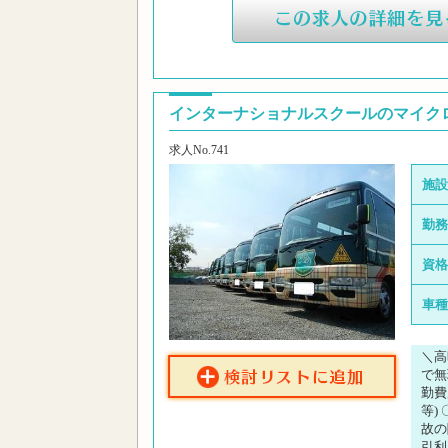
インターナショナルスクールのマイクロ
求人No.741
施設
勤務
資格
車種
＼高
で無
勤費
等)
故の
引利