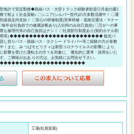
型免許で安定勤務◆路線バス・大型トラック経験者歓迎◎月金の週2
務で程よく社会貢献♪ 〇シニア(シルバー世代)の方多数活躍中！ 〇通
別途規定内支給！ 〇安心の研修制度(実車研修・道路交通法・マナー
 〇毎年会社負担での健康診断あり(入社時のみ自己負担) 〇万が一の事
際も修理代等の自己負担はナシ！ 〇社員割引制度あり(契約ホテル割
用等) ◆◆◆◆◆◆◆◆◆◆◆◆◆◆◆◆◆◆◆◆◆◆◆◆ 観光バ
貸し切りバス・路線バス・タクシー ドライバー等ご経験の方が多数
中！また、み つばモビリティは新型コロナウイルスの影響に より、
に影響を受けた運転士の方々を対象に、 優先的に選考・採用をいた
す。ご興味がおあ りの方は、お気軽にお問合せ下さい。
◆◆◆◆◆◆◆◆◆◆◆◆◆◆◆◆◆◆◆◆◆◆
工場(社員送迎)