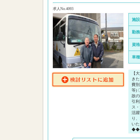
求人No.4093
施設
勤務
資格
車種
【大
きた
費別
等)
故の
引利
ス・
活躍
り、
いた
◆◆