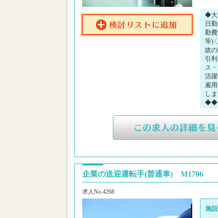
◆大
日勤
勤費
等)
故の
引利
ス・
活躍
雇用
しま
◆◆
企業の送迎運転手(普通車) M1706
求人No.4268
施設