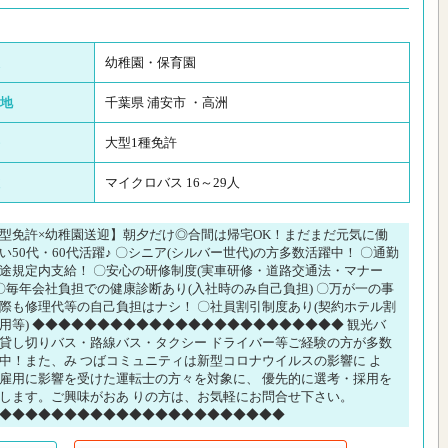
幼稚園・保育園
地
千葉県 浦安市 ・高洲
大型1種免許
マイクロバス 16～29人
型免許×幼稚園送迎】朝夕だけ◎合間は帰宅OK！まだまだ元気に働
い50代・60代活躍♪ 〇シニア(シルバー世代)の方多数活躍中！ 〇通勤
途規定内支給！ 〇安心の研修制度(実車研修・道路交通法・マナー
 〇毎年会社負担での健康診断あり(入社時のみ自己負担) 〇万が一の事
際も修理代等の自己負担はナシ！ 〇社員割引制度あり(契約ホテル割
用等) ◆◆◆◆◆◆◆◆◆◆◆◆◆◆◆◆◆◆◆◆◆◆◆◆ 観光バ
貸し切りバス・路線バス・タクシー ドライバー等ご経験の方が多数
中！また、み つばコミュニティは新型コロナウイルスの影響に よ
雇用に影響を受けた運転士の方々を対象に、 優先的に選考・採用を
します。ご興味がおあ りの方は、お気軽にお問合せ下さい。
◆◆◆◆◆◆◆◆◆◆◆◆◆◆◆◆◆◆◆◆◆◆