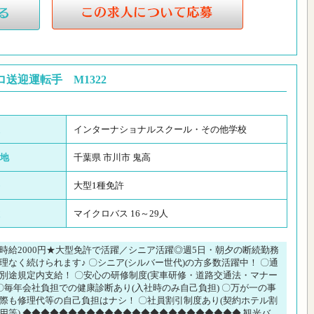
送迎運転手 M1322
インターナショナルスクール・その他学校
地
千葉県 市川市 鬼高
大型1種免許
マイクロバス 16～29人
時給2000円★大型免許で活躍／シニア活躍◎週5日・朝夕の断続勤務
理なく続けられます♪ 〇シニア(シルバー世代)の方多数活躍中！ 〇通
別途規定内支給！ 〇安心の研修制度(実車研修・道路交通法・マナー
 〇毎年会社負担での健康診断あり(入社時のみ自己負担) 〇万が一の事
際も修理代等の自己負担はナシ！ 〇社員割引制度あり(契約ホテル割
用等) ◆◆◆◆◆◆◆◆◆◆◆◆◆◆◆◆◆◆◆◆◆◆◆◆ 観光バ