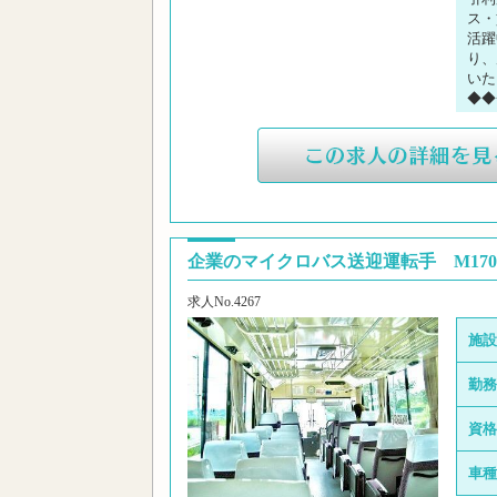
ス・
活躍
り、
いた
◆◆
企業のマイクロバス送迎運転手 M170
求人No.4267
施設
勤務
資格
車種