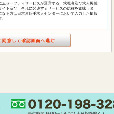
エムセーフティサービスが運営する、求職者及び求人掲載
サイト及び、それに関連するサービスの総称を意味しま
になる方は日本運転手求人センターにおいて入力した情報
す。
ターの利用に関して適用される、以下の利用規約を承認す
しに変更する場合があります。
サービスをいつでも、変更または停止することができるも
、当社はできうる限りの方法で、利用者に対してその旨を
天災などやむを得ぬ場合は事前に告知することなく、サー
の
。 サービスの変更または停止に伴い、利用者に不利益や損
ップ
｜
よくある質問
｜
個人情報保護方針
｜
採用ご担当者の方へ
｜
利用規約
｜
会
を負わないものとします。
せ