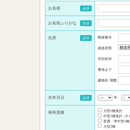
お名前
必須
お名前ふりがな
必須
郵便番号
住所
必須
都道府県
市区町村
番地まで
建物名･階数
生年月日
年
必須
大型1種免許
保有資格
中型1種免許（8
普通・準中型1種
大型2種