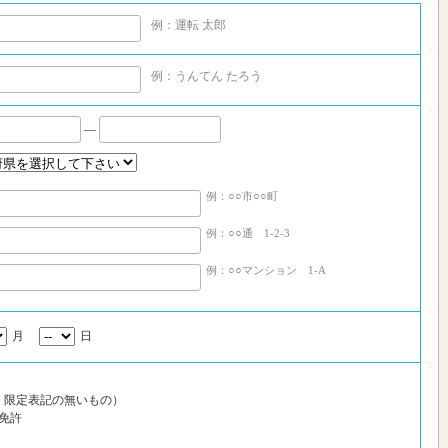
例：運転 太郎
例：うんてん たろう
―
例：○○市○○町
例：○○通 1-2-3
例：○○マンション 1-A
月
日
ｔ限定表記の無いもの）
免許