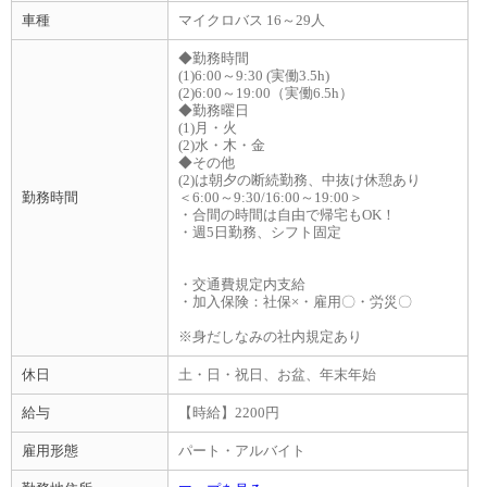
車種
マイクロバス 16～29人
◆勤務時間
(1)6:00～9:30 (実働3.5h)
(2)6:00～19:00（実働6.5h）
◆勤務曜日
(1)月・火
(2)水・木・金
◆その他
(2)は朝夕の断続勤務、中抜け休憩あり
勤務時間
＜6:00～9:30/16:00～19:00＞
・合間の時間は自由で帰宅もOK！
・週5日勤務、シフト固定
・交通費規定内支給
・加入保険：社保×・雇用〇・労災〇
※身だしなみの社内規定あり
休日
土・日・祝日、お盆、年末年始
給与
【時給】2200円
雇用形態
パート・アルバイト