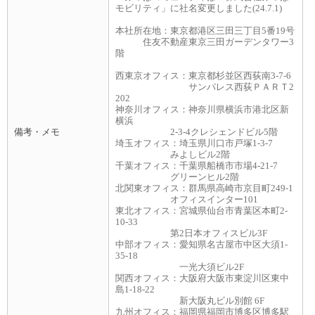
モビリティ」に社名変更しました(24.7.1)
本社所在地：東京都港区三田三丁目5番19号
住友不動産東京三田ガーデンタワー3
階
西東京オフィス：東京都杉並区西荻南3-7-6
サンパレス西荻ＰＡＲＴ2
202
神奈川オフィス：神奈川県横浜市港北区新
横浜
備考・メモ
2-3-4クレシェンドビル5階
埼玉オフィス：埼玉県川口市戸塚1-3-7
みよしビル2階
千葉オフィス：千葉県船橋市市場4-21-7
グリーンヒル2階
北関東オフィス：群馬県高崎市京目町249-1
オフィスインター101
東北オフィス：宮城県仙台市青葉区本町2-
10-33
第2日本オフィスビル3F
中部オフィス：愛知県名古屋市中区大須1-
35-18
一光大須ビル2F
関西オフィス：大阪府大阪市東淀川区東中
島1-18-22
新大阪丸ビル別館 6F
九州オフィス：福岡県福岡市博多区博多駅