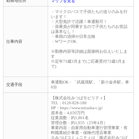
勤務地住所
マップを見る
・マイクロバスで子供たちの送りのみを行
います！
・大型免許で活躍！車通勤可！
・添乗員が同乗するので子供たちのお世話
は基本なし！
・車両の清掃や日常点検
仕事内容
・WワークOK
※勤務内容等詳細は面接時お伝えいたしま
す
※定年73歳3月まで(ご応募受付72歳3月ま
で)
車通勤OK・「武蔵境駅」「新小金井駅」車
交通手段
6分
【株式会社みつばモビリティ】
TEL：0120-828-188
HP：https://www.mitsuba-c.jp/
資本金：4,650万円
従業員数：約1,861名
管理台数：約1,035（25年4月）
事業内容：自家用自動車運行管理事業・有
料職業紹介事業・保険代理店事業
※みつばコミュニティは「株式会社みつば