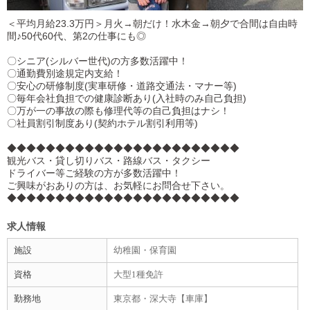
＜平均月給23.3万円＞月火→朝だけ！水木金→朝夕で合間は自由時
間♪50代60代、第2の仕事にも◎
〇シニア(シルバー世代)の方多数活躍中！
〇通勤費別途規定内支給！
〇安心の研修制度(実車研修・道路交通法・マナー等)
〇毎年会社負担での健康診断あり(入社時のみ自己負担)
〇万が一の事故の際も修理代等の自己負担はナシ！
〇社員割引制度あり(契約ホテル割引利用等)
◆◆◆◆◆◆◆◆◆◆◆◆◆◆◆◆◆◆◆◆◆◆◆◆
観光バス・貸し切りバス・路線バス・タクシー
ドライバー等ご経験の方が多数活躍中！
ご興味がおありの方は、お気軽にお問合せ下さい。
◆◆◆◆◆◆◆◆◆◆◆◆◆◆◆◆◆◆◆◆◆◆◆◆
求人情報
施設
幼稚園・保育園
資格
大型1種免許
勤務地
東京都・深大寺【車庫】