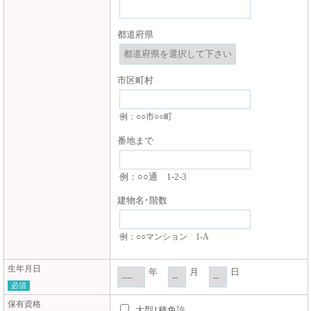
都道府県
市区町村
例：○○市○○町
番地まで
例：○○通 1-2-3
建物名･階数
例：○○マンション 1-A
生年月日
年
月
日
必須
保有資格
大型1種免許