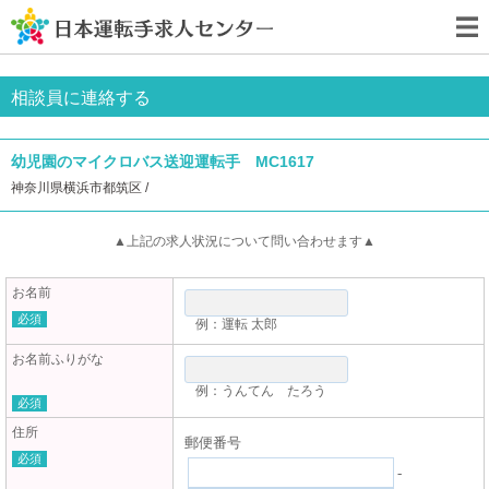
相談員に連絡する
幼児園のマイクロバス送迎運転手 MC1617
神奈川県横浜市都筑区 /
▲上記の求人状況について問い合わせます▲
お名前
必須
例：運転 太郎
お名前ふりがな
例：うんてん たろう
必須
住所
郵便番号
必須
-