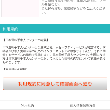
※ご連絡可能な時間帯、連絡方法(TEL、メー
ル希望など)、
また保有資格、業務経験などをご記入くださ
い。
利用規約
【日本運転手求人センターの定義】
日本運転手求人センターとは株式会社エムセーフティサービスが運営する、求
職者及び求人掲載企業のためのインターネット上の検索サイト及び、それに関
連するサービスの総称を意味します。日本運転手求人センターをご利用になる
方は日本運転手求人センターにおいて入力した情報の内容について責任を負う
ものとします。
【利用規約の範囲】
ユーザーの皆様は日本運転手求人センターの利用に関して適用される、以下の
利用規約を承認するものとします。
【利用規約の変更】
本利用規約は如何なる理由でも通知なしに変更する場合があります。
【サービスの変更・停止】
当社は、当サイトの全てまたは一部のサービスをいつでも、変更または停止す
ることができるものとします。サービス変更・停止の際、当社はできうる限り
利用規約
個人情報保護方針
の方法で、利用者に対してその旨を事前に告知するものとします。但し、天災